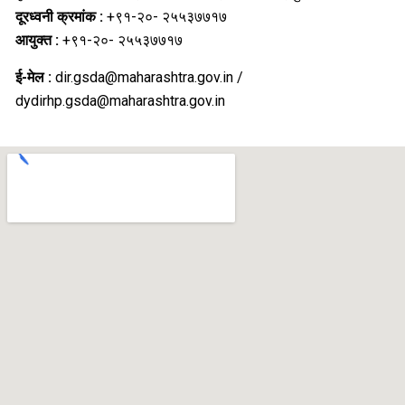
दूरध्वनी क्रमांक :
+९१-२०- २५५३७७१७
आयुक्‍त :
+९१-२०- २५५३७७१७
ई-मेल :
dir.gsda@maharashtra.gov.in /
dydirhp.gsda@maharashtra.gov.in