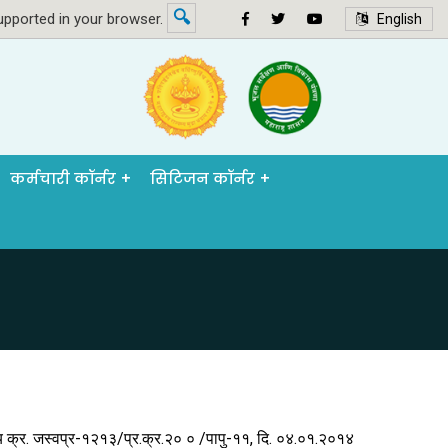
🔍
pported in your browser.
English
कर्मचारी कॉर्नर
सिटिजन कॉर्नर
 क्र. जस्वप्र-१२१३/प्र.क्र.२० ० /पापु-११, दि. ०४.०१.२०१४