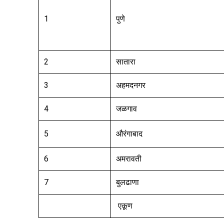
1
पुणे
2
सातारा
3
अहमदनगर
4
जळगाव
5
औरंगाबाद
6
अमरावती
7
बुलढाणा
एकूण