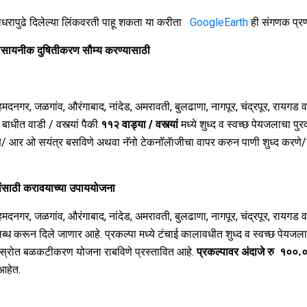
लधरापुढे दिलेल्या लिंकवरती पाहू शकता या करीता
GoogleEarth
ही संगणक प्र
ा रासायनीक दुषितीकरण सौम्य करण्यासाठी
 अहमदनगर, जळगांव, औरंगाबाद, नांदेड, अमरावती, बुलढाणा, नागपूर, चंद्रपूर, रायगड व
ाधीत वाडी / वस्त्यां पैकी
१
१२ वाड्या / वस्त्यां
मध्ये शुध्द व स्वच्छ पेयजलाचा प
ारणे/ आर ओ सयंत्र बसविणे अथवा नॅनो टेकनॉलॅाजीचा वापर करुन पाणी शुध्द करणे
ं
साठी करावयाच्या उपाययोजना
 अहमदनगर, जळगांव, औरंगाबाद, नांदेड, अमरावती, बुलढाणा, नागपूर, चंद्रपूर, रायगड व
लब्ध करून दिले जाणार आहे. प्रकल्पा मध्ये टंचाई कालावधीत शुध्द व स्वच्छ पेयजला
वा स्रोत बळकटीकरण योजना राबविणे प्रस्तावित आहे.
प्रकल्पावर अंदाजे रु
१
०
०.
आहेत.