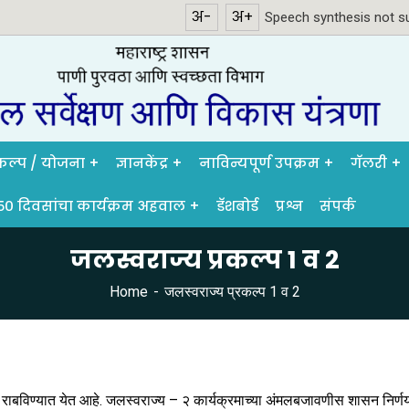
अ-
अ+
Speech synthesis not su
रकल्प / योजना
ज्ञानकेंद्र
नाविन्यपूर्ण उपक्रम
गॅलरी
५० दिवसांचा कार्यक्रम अहवाल
डॅशबोर्ड
प्रश्न
संपर्क
जलस्वराज्य प्रकल्प 1 व 2
Home
जलस्वराज्य प्रकल्प 1 व 2
बविण्यात येत आहे. जलस्वराज्य – २ कार्यक्रमाच्या अंमलबजावणीस शासन निर्णय