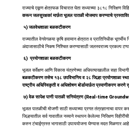
राज्याचे एकूण क्षेत्रफळ विचारात घेता सध्याच्या ३८१८ निरिक्षण वि
क
रून जलसुरक्षकां मार्फ़त भूजल पातळी मोजमाप क
रण्याचे प्रस्ताव
५)
जलवेधशाळा बळकटीकरण
राज्यातील वेगवेगळया कृषि हवामान क्षेत्रात व प्रातिनिधीक भूगर्भीय
अंदाजासाठीचे निकष निश्चित करण्यासाठी जलस्वराज्य प्रकल्प टप्प
६)
प्रयोगशाळा बळकटीकरण
भूजल सर्वेक्षण आणि विकास यंत्रणेच्या अधिपत्याखालील सहा विभागीय प
बळकटीकरण
तसेच १३८ उपविभागिय व २८ जिल्हा प्रयोगशाळा स्था
राष्ट्रीय अधिस्विकृती व अधिशोषण बोर्डामार्फ़त प्रमाणीकरण करणे सु
७)
वेळ सापेक्ष पाणी पातळी सनियंत्रण
(Real-time Groundwa
भूजल पातळीची मोजणी साठी सध्याच्या प्रगत तंत्रज्ञानाचा वापर क
जिल्हयातील सर्व गावातील नव्याने स्थापन केलेल्या निरिक्षण विहीरी
करुन टंचाईग्रस्त भागासाठी उपाययोजना घेण्यास मदत मिळणार आहे