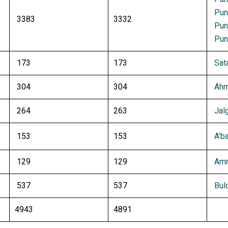
Pun
3383
3332
Pun
Pune
173
173
Sata
304
304
Ahm
264
263
Jal
153
153
A’b
129
129
Amr
537
537
Bul
4943
4891