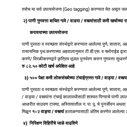
तसेच
या सर्व उपाययोजना
(Geo tagging)
‍ ‍करण्यात येत असून ज
२)
पाणी गुणवत्ता बाधित गावे
/
वाडया
/
वस्त्यांसाठी कमी खर्चाच्य
करावयाच्या उपाययोजना
पाणी पुरवठा व स्वच्छता संस्थेद्वारे करण्यात आलेल्या पुणे, सातारा,
रासायनिक पृथ:करणाच्या अहवालानुसार टी.डी.एस. व फ्लोराईड द्वारा ब
करणे/ विरळीकरणद्वारे कृत्रिम भूजल पुनर्भरण करुन गुणवत्ता सुध
रु
८२.५०
कोटी खर्च अपेक्षित आहे
.
३)
५
०
० पेक्षा कमी लोकसंख्येच्या टंचाईग्रस्त गावे / वाड्या / वस्त्या
पाणी पुरवठा व स्वच्छता संस्थेद्वारे करण्यात आलेल्या पुणे, सातारा,
/ वाड्या / वस्त्यांना टंचाई कालावधीसाठी शाश्वत पिण्याचे पाणी उप
आधारीत साठवण टाक्या, अस्तित्वातील न. पा. पू. चे पुनर्जीवन अथ
मिळून
१
०
२ वाड्या / वस्त्यां
हाताळण्यासाठी अंतिम करणेत आलेल्या 
४
)
निरिक्षण विहिरींचे जाळे वाढविणे