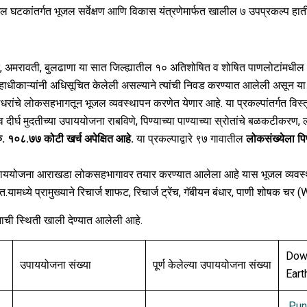
ल घटकांतर्गत भूजल सर्वेक्षण आणि विकास यंत्रणेमार्फत खालील ७ उपप्रकल्प हात
मरावती, बुलढाणा या सात जिल्ह्यातील १० अतिशोषित व शोषित पाणलोटांमधील ९
त जिल्हाधीकाऱ्यांनी अधिसूचित केलेली असल्याने त्यांची निवड करण्यात आलेली असू
धरांचे लोकसहभागतून भूजल व्यवस्थापन करणेत येणार आहे. या प्रकल्पांतर्गत विस्त
 दीर्घ मुदतीच्या उपाययोजना राबविणे, पिण्याच्या पाण्याच्या स्रोतांचे बळकटीकरण
ु. १०८.७७ कोटी खर्च अपेक्षित आहे.
या प्रकल्पाद्वारे ९७ गावातील
लोकसंख्येला पि
योजना आराखडा लोकसहभागावर तयार करण्यात आलेला आहे यास भूजल व्यवस्था
्ये प्रामुख्याने रिचार्ज शाफट, रिचार्ज ट्रेंच, गॅबीयन बंधार, पाणी शोषक चर (W
ी स्थिती खाली देण्यात आलेली आहे.
Down
उपाययोजना संख्या
पूर्ण केलेल्या उपाययोजना संख्या
Eart
Pune