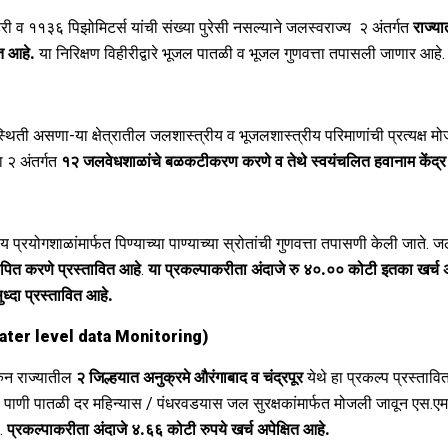
हिरी व ११३६ पिझोमिटर्स यांची संख्या पुरेसी नसल्याने जलस्वराज्य २ अंतर्गत
राज्य
ित आहे
.
या निरिक्षण विहीरीद्वारे भूजल पातळी व भूजल गुणवत्ता तपासली जाणार आहे
 स्थिती असणा-या क्षेत्रातील जलशास्त्रीय व भूजलशास्त्रीय परिमाणांची प्रत्यक्ष 
ा २ अंतर्गत
१२
जलवेधशाळांचे बळकटीकरण कर
णे व तेथे स्वयंचलित हवानाम केंद्
्रयोगशाळांमार्फत पिण्याच्या पाण्याच्या स्रोतांची गुणवत्ता तपासणी केली जाते. ज
पित करणे प्रस्तावित आहे
.
या प्रकल्पाकरीता अंदाजे रु
४
०.
०
०
कोटी इतका खर्च अ
ध्दा प्रस्तावित आहे.
ter level data Monitoring)
रुन राज्यातील
२
जिल्हयात अनुक्रमे औरंगाबाद व चंद्रपूर
येथे हा प्रकल्प प्रस्तावि
ंची पाणी पातळी दर महिन्यास / पंधरवडयास जल सुरक्षकांमार्फत मोजली जावून एस.एम.ए
.
प्रकल्पाकरीता अंदाजे
४.
६
६
कोटी रुपये खर्च अपेक्षित आहे.