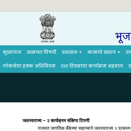
मुख्यपान
आमच्या विषयी
प्रशासन
कामाचे स्वरुप
प्
लोकसेवा हक्क अधिनियम
१०० दिवसांचा कार्यक्रम अहवाल
१
जलस्वराज्य – २ कार्यक्रम संक्षिप्त टिपणी
राज्यात जागतिक बॅंकेच्या सहाय्याने जलस्वराज्य २ प्रकल्प रा