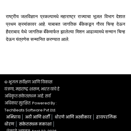
राष्ट्रीय जलविज्ञान प्रकल्पामधे महाराष्ट्र राज्याचा भूजल विभाग देशात
प्रथम क्रमांकावर आहे. याबाबत जागतिक बँकेकडून गौरव चिन्ह देऊन
हैदराबाद येथे जागतिक बँकेमार्फत झालेल्या मिशन आढाव्यामधे सन्मान चिन्ह
देऊन यंत्रणेस सन्मानित करण्यात आले.
© भूजल सर्वेक्षण आणि विकास
यंत्रणा, महाराष्ट्र शासन, भारत यांचे हे
अधिकृत संकेतस्थळ आहे. सर्व
अधिकार सुरक्षित. Powered By :
TechBeats Software Pvt Ltd.
अभिप्राय
अटी आणि शर्ती
धोरणे आणि अस्वीकार
हायपरलिंक
धोरण
संकेतस्थळ नकाशा