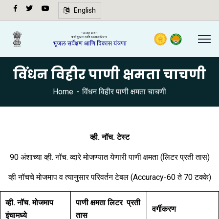
अ-
English
अ+
Speech
synthesis
not
विंधन विहीर पाणी क्षमता चाचणी
supported
in your
Home
विंधन विहीर पाणी क्षमता चाचणी
browser.
🔍
व्ही. नॉच. टेस्ट
90 अंशाच्या व्ही. नॉच. व्दारे मोजण्यात येणारी पाणी क्षमता (लिटर प्रती तास)
व्ही नॉचचे मोजमाप व त्यानुसार परिवर्तन टेबल (Accuracy-60 ते 70 टक्के)
व्ही. नॉच. मोजमाप
पाणी क्षमता लिटर प्रती
वर्गीकरण
इंचामध्ये
तास