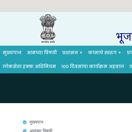
मुख्यपान
आमच्या विषयी
प्रशासन
कामाचे स्वरुप
प्
लोकसेवा हक्क अधिनियम
१०० दिवसांचा कार्यक्रम अहवाल
१
मुख्यपान
आमच्या विषयी