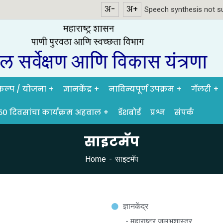
अ-
अ+
Speech synthesis not su
रकल्प / योजना
ज्ञानकेंद्र
नाविन्यपूर्ण उपक्रम
गॅलरी
५० दिवसांचा कार्यक्रम अहवाल
डॅशबोर्ड
प्रश्न
संपर्क
साइटमॅप
Home
साइटमॅप
ज्ञानकेंद्र
- महाराष्ट्र जलभू्शास्त्र