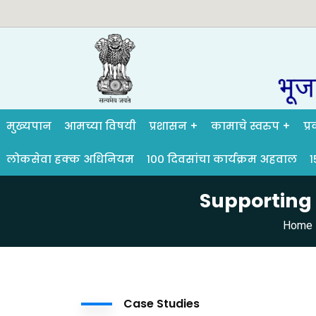
मुख्यपान
आमच्या विषयी
प्रशासन
कामाचे स्वरुप
प्
लोकसेवा हक्क अधिनियम
१०० दिवसांचा कार्यक्रम अहवाल
१
Supporting 
Home
Case Studies