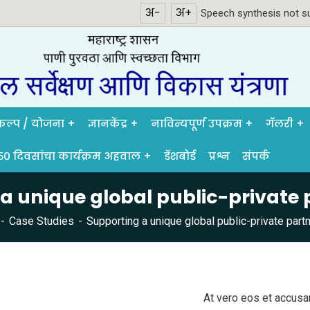
अ-
अ+
Speech synthesis not su
रकल्प / योजना
ज्ञानकेंद्र
नाविन्यपूर्ण उपक्रम
गॅलरी
५० दिवसांचा कार्यक्रम अहवाल
डॅशबोर्ड
प्रश्न
संपर्क
a unique global public-private 
Case Studies
Supporting a unique global public-private partn
At vero eos et accusa