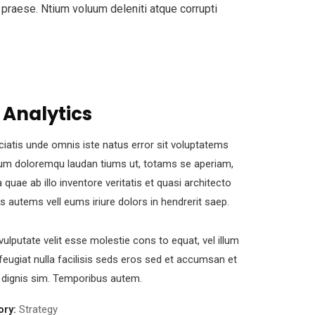
 praese. Ntium voluum deleniti atque corrupti
 Analytics
ciatis unde omnis iste natus error sit voluptatems
um doloremqu laudan tiums ut, totams se aperiam,
 quae ab illo inventore veritatis et quasi architecto
s autems vell eums iriure dolors in hendrerit saep.
 vulputate velit esse molestie cons to equat, vel illum
feugiat nulla facilisis seds eros sed et accumsan et
 dignis sim. Temporibus autem.
ory:
Strategy