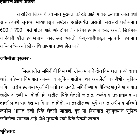
हवामान आणि पाऊस:
धाराशिव जिहयाचे हवामान मुख्यत: कोरडे आहे. पावसाळयाचा कालावधी
साधारणपणे जूनच्या मध्यापासून सप्टेंबर अखेरपर्यंत असतो. सरासरी पर्जन्यमान
600 ते 700 मिलीमीटर आहे. ऑक्टोबर ते नोव्हेंबर हवामान दमट असते. डिसेंबर-
जानेवारी शीत हवामानाचा कालखंड असतो. फेब्रुवारीपासून जूनपर्यंत हवामान
अधिकाधिक कोरडे आणि तापमान उष्ण होत जाते.
जमिनीचा
प्रकार:-
जिल्ह्यातील जमिनीची विभागणी ढोबळमानाने दोन विभागात करणे शक्य
आहे. पहिल्या विभागात काळ्या व सुपिक मातीचा थर असलेली काळीभोर सुपिक
जमिन
तसेच हलक्या प्रतीची जमीन आढळते. जमिनीच्या या वैशिष्ट्यामुळे या भागात
खरीप व रब्बी या दोन्ही हंगामातील पिके घेतली जातात. कळंब व उस्मानाबाद या
तहसील चा समावेश या विभागात होतो. या तहसीलच्या पुर्व भागात खरीप व पश्चिमे
कडील भागात रब्बी पिके घेतली जातात. दुस-या विभागात प्रामुख्याने सुपिक
जमिनीचा समावेश आहे. येथे मुख्यत्वे रब्बी पिके घेतली जातात
भूविज्ञान: