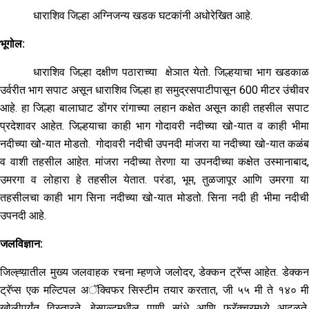
धाराशिव जिल्हा अग्निजन्य खडक घटकांनी अधोरेखित आहे.
भूगोल:
धाराशिव जिल्हा दक्षीण पठाराच्या क्षेञात येतो. जिल्हयाचा भाग खडकाळ
उर्वरीत भाग सपाट असून धाराशिव जिल्हा हा समुद्रसपाटीपासून 600 मीटर उंचीवर
आहे. हा जिल्हा बालाघाट डोंगर रांगाच्या लहान कक्षेत असून काही तहसील सपाट
प्रदेशावर आहेत. जिल्हयाचा काही भाग गोदावरी नदीच्या खो-यात व काही भीमा
नदीच्या खो-यात मोडतो. गोदावरी नदीची उपनदी मांजरा या नदीच्या खो-यात कळंब
व वाशी तहसील आहेत. मांजरा नदीच्या तेरणा या उपनदीच्या कक्षेत उस्मानाबाद,
उमरगा व लोहारा हे तहसील येतात. परंडा, भूम, तुळजापूर आणि उमरगा या
तहसीलचा काही भाग सिना नदीच्या खो-यात मोडतो. सिना नदी ही भीमा नदीची
उपनदी आहे.
जलविज्ञान:
जिल्ह्य़ातील मुख्य जलवाहक रचना म्हणजे जलोदर, डेक्कन ट्रॅप्स आहेत. डेक्कन
ट्रॅप्स एक मल्टिपल अॅक्विफर सिस्टीम तयार करतात, जी ५५ मी ते १४० मी
खोलीपर्यंत विस्तारते. बेसाल्टमधील पाणी सांधे आणि फ्रॅक्चरमध्ये आढळते.