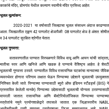
काकांचे मंदिर, डोमगांव येथील कल्याण स्वामीचे मंदिर प्रसिध्द आहेत.
भूजल मूल्यांकन:
2020-2021 या वर्षासाठी जिल्ह्याचा भूजल संसाधन अंदाज काढण्यात
आला. जिल्ह्यातील एकूण 42 पाणलोट क्षेञापैकी 08 पाणलोट क्षेञ हे अंशत: शोषीत
व 34 पाणलोट सुरक्षित श्रेणीत येतात.
भूजल गुणवत्ता:
वातावरणातील पाण्यात विरघळणारे विविध वायू आणि आयन यांची सांद्रता,
मातीचा स्तर आणि खनिजे आणि खडक हे पाण्याचे वैशिष्ट्य आहेत. हे शेवटी
भूजलाची गुणवत्ता ठरवते. पाण्यातील विविध रासायनिक घटकांचा मानवाच्या जैविक
व्यवस्थेवर होणारा परिणाम लक्षात घेऊन पिण्याच्या उद्देशाने भूजलाची उपयुक्तता
निश्चित केली जाते. पिण्याच्या पाण्यासाठी ब्युरो ऑफ इंडियन स्टँडर्ड्स (BIS) ने
प्रस्तावित केलेली मानके) पिण्याच्या उद्देशासाठी भूजलाची योग्यता ठरवण्यासाठी
वापरली जातात. रासायनिक आणि बॅक्टेरियोलॉजिकल पिण्याच्या पाण्याच्या
स्त्रोतांचे नमुने प्रयोगशाळेद्वारे तपासले जातात. एक जिल्हास्तरीय NABL
आधीस्वीकृती पाणी गुणवत्ता प्रयोगशाळा जिल्हा मुख्यालयात आहे. NABL