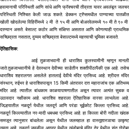
हवामानाची परिस्थिती आणि सांधे आणि फ्रॅक्चरची तीव्रता यावर अवलंबून जलचर
परिस्थिती निश्चित केली जाऊ शकते. डेक्कन ट्रॅप्समधील पाण्याच्या पातळीत
खोली खोदलेल्या विहिरींमध्ये २ मी ते १५ मी आणि बोअरवेलमध्ये १० मी ते ९० मी
दरम्यान असते. बेसाल्ट कठोर आणि संक्षिप्त असतात आणि कोणत्याही प्राथमिक
सच्छिद्रता नसतात, दुय्यम सच्छिद्रता बेसाल्टमध्ये महत्त्वाची भूमिका बजावते.
ऐतिहासिक:
आई तुळजाभवानी ही धाराशिव कुलस्वामीनी म्हणून मानली
जाते.तुळजाभवानीचे हे देवस्थान देवीच्या साडेतीन शक्तीपीठापैकी एक आहे. तसेच
धाराशिव शहरालगत असलेले हातलाई देवीचे मंदिर प्रसिध्द आहे. श्रीदत्त मंदिर
संस्थान, रुईभर हे धाराशिवपासून 15 किमी अंतरावर दत्त महाराजांच एक अतिभव्य
मंदिर आहे. त्यातील बांधकाम काळयापाषणातील असून त्यावर अत्यंत सुबक व
उठावदार नक्षीकाम आहे. धाराशिव शहराला ऐतिहासिक वारसा लाभलेला आहे.
जिल्हयातील नळदूर्ग येथील जलदूर्ग आणि परंडा भूईकोट किल्ला प्रसिध्द आहे.
नळदूर्ग किल्ल्यातील नर-मादी धबधबा प्रसिध्द आहे. हा किल्ला बोरी नदीला खंदक
समजून त्यानुसार बांधलेला असून येथील जलमहाल हा वास्तूशास्ञाचा उत्कृष्ट
नमुना आहे. नळदूर्ग जवळील अणदूर येथील खंडोबाचे मंदिर तेर येथील संत गोरोबा