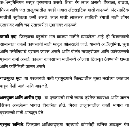
अॅल्युमिनियम भरपूर प्रमाणात असते. तिचा रंग लाल असतो. शिराळा, वाळवा,
मिरज आणि जत तालुक्यातील काही भागात लॅटराइटिक माती आढळते. लॅटराइटिक
मातीची सुपीकता कमी असते. लाल माती: लालसर तपकिरी रंगाची माती डोंगर
उतारावर आणि चढ उतारवरील भूभागावर आढळते.
काळी
मृदा
:
जिल्ह्याचा बहुतांश भाग काळ्या मातीने व्यापलेला आहे. ही चिकणमाती
सामान्यतः काळी कापसाची माती म्हणून ओळखली जाते. यामध्ये अॅल्युमिना, चुना
आणि मॅग्नेशियाचे प्रमाण जास्त असते आणि पोटॅश नायट्रोजन आणि फॉस्फरसचे
प्रमाण कमी असते. काळ्या कापसाच्या मातीमध्ये ओलावा टिकवून ठेवण्याची क्षमता
आणि फर्टिलिटी जास्त असते.
गाळयुक्त
मृदा
:
या प्रकारची माती प्रामुख्याने जिल्ह्यातील मुख्य नद्यांच्या काठाव
वाहून नेली जाते आणि आढळते.
क्षारयुक्त
आणि
क्षारीय
मृदा
:
या प्रकारची माती खराब ड्रेनेज व्यवस्था आणि जास्
सिंचन असलेल्या भागात विकसित होते. मिरज तालुक्यातील काही भागात या
प्रकारची माती आढळून येते.
प्रमुख
खनिजे
:
जिल्ह्यात आर्थिकदृष्ट्या महत्त्वाचे कोणतेही खनिज आढळून येत