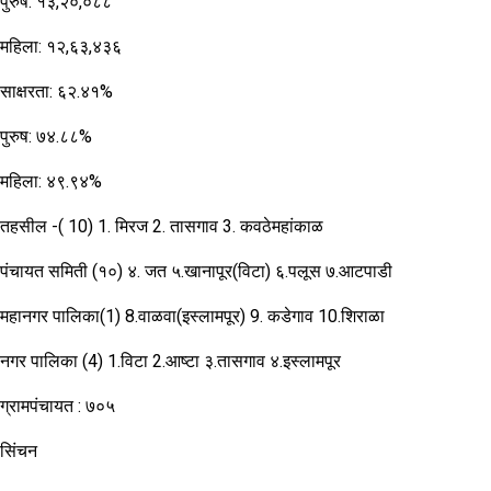
पुरुष: १३,२०,०८८
महिला: १२,६३,४३६
साक्षरता: ६२.४१%
पुरुष: ७४.८८%
महिला: ४९.९४%
तहसील -( 10) 1. मिरज 2. तासगाव 3. कवठेमहांकाळ
पंचायत समिती (१०) ४. जत ५.खानापूर(विटा) ६.पलूस ७.आटपाडी
महानगर पालिका(1) 8.वाळवा(इस्लामपूर) 9. कडेगाव 10.शिराळा
नगर पालिका (4) 1.विटा 2.आष्टा ३.तासगाव ४.इस्लामपूर
ग्रामपंचायत : ७०५
सिंचन