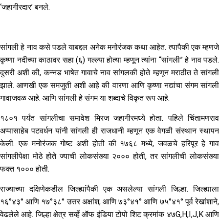
‘जहागीरदार’ बनले.
सांगली हे नाव कसे पडले याबद्दल अनेक मनोरंजक कथा आहेत. त्यापैकी एक म्हणजे
कृष्णा नदीच्या काठावर सहा (६) गल्ल्या होत्या म्हणून त्यांना “सांगली” हे नाव पडले.
दुसरी अशी की, कन्नड भाषेत गावाचे नाव सांगलकी होते म्हणून मराठीत ते सांगली
झाले. आणखी एक समजुती अशी आहे की वारणा आणि कृष्णा नद्यांचा संगम सांगली
गावाजवळ आहे. आणि सांगली हे संगम या शब्दाचे विकृत रूप आहे.
१८०१ पर्यंत सांगलीचा समावेश मिरज जहागीरमध्ये होता. पहिले चिंतामणराव
अप्पासाहेब पटवर्धन यांनी सांगली ही राजधानी म्हणून एक वेगळी संस्थान स्थापन
केली. एक मनोरंजक गोष्ट अशी होती की १७६८ मध्ये, जवळचे हरिपूर हे गाव
सांगलीपेक्षा मोठे होते ज्याची लोकसंख्या २००० होती, तर सांगलीची लोकसंख्या
फक्त १००० होती.
राज्याच्या दक्षिणेकडील जिल्ह्यांपैकी एक असलेल्या सांगली जिल्हा. जिल्ह्याला
१६°४३° आणि १७°३८° उत्तर अक्षांश, आणि ७३°४१° आणि ७५°४१° पूर्व रेखांशाने,
वेढलेले आहे. जिल्हा क्षेत्र सर्व्हे ऑफ इंडिया टोपो शिट क्रमांक ४७G,H,I,J,K आणि