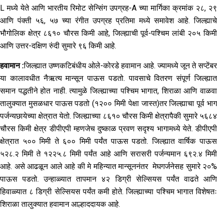
L मध्ये येते आणि भारतीय रिमोट सेन्सिंग उपग्रह-A च्या मार्गिका क्रमांक २८, २९
आणि पंक्ती ५६, ५७ च्या रंगीत उपग्रह प्रतिमा मध्ये समावेश आहे. जिल्ह्याचे
भौगोलिक क्षेत्र ८६१० चौरस किमी आहे, जिल्ह्याची पूर्व-पश्चिम लांबी २०५ किमी
आणि उत्तर-दक्षिण रुंदी सुमारे ९६ किमी आहे.
हवामान
:
जिल्ह्यात उष्णकटिबंधीय ओले-कोरडे हवामान आहे. ज्यामध्ये जून ते सप्टेंब
या कालावधीत नैऋत्य मान्सून पाऊस पडतो. पावसाचे वितरण संपूर्ण जिल्ह्यात
समान पद्धतीने होत नाही. त्यामुळे जिल्ह्याच्या पश्चिम भागात, शिराळा आणि वाळवा
तालुक्यात मुसळधार पाऊस पडतो (१२०० मिमी पेक्षा जास्त)तर जिल्ह्याचा पूर्व भाग
पर्जन्यछायेच्या क्षेत्रात येतो. जिल्ह्याच्या ८६१० चौरस किमी क्षेत्रापैकी सुमारे ५६८४
चौरस किमी क्षेत्र डीपीएपी म्हणजेच दुष्काळ प्रवण सदृश्य भागामध्ये येते. डीपीएपी
क्षेत्रात ५०० मिमी ते ६०० मिमी पर्यंत पाऊस पडतो. जिल्ह्यात वार्षिक पाऊस
५२८.२ मिमी ते १२२५.८ मिमी पर्यंत आहे आणि सरासरी पर्जन्यमान ६९२.४ मिमी
आहे. असे आढळून आले आहे की मे महिन्यात मान्सूननंतर मेघगर्जनेसह सुमारे २०%
पाऊस पडतो. उन्हाळ्यात तापमान ४२ डिग्री सेल्सियस पर्यंत वाढते आणि
हिवाळ्यात ८ डिग्री सेल्सियस पर्यंत कमी होते. जिल्ह्याच्या पश्चिम भागात विशेषतः
शिराळा तालुक्यात हवामान आल्हाददायक आहे.