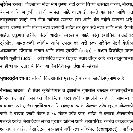
ड्रेनेज रचना
:
जिल्ह्याचा मोठा भाग कृष्णा नदी आणि तिच्या उपनद्या वारणा, मोरणा
येरळा आणि अग्रणी नद्यांनी व्यापला आहे. आटपाडी, कवठे महांकाळ आणि जत
तालुक्याचा काही भाग भीमा नदीच्या उपनद्या माण आणि बोर नदीने व्यापला आहे.
कृष्णा, वारणा आणि मोरणा नद्या बारमाही आहेत तर इतर सर्व नद्या आणि नाले हंगामी
आहेत. एकूणच ड्रेनेज पॅटर्न शाखीय स्वरूपाचा आहे, परंतु स्थानिक पातळीवर
ट्रेलीस, आयताकृती, कोनीय आणि उपसमांतर असे इतर ड्रेनेज पॅटर्न देखील
आढळतात. डोंगराळ भागात आणि सौम्य एमडीपी (mdp) – मध्यम विच्छेदित पठार
आणि यूडीपी (udp) – अविच्छेदित पठार क्षेत्रात उतार तीव्र आहे. जत तालुक्याच्या
काही भागात उताराची दिशा आग्नेय दिशेकडून ईशान्येकडे आहे.
भूशास्त्रीय रचना :
सांगली जिल्ह्यातील भूशास्त्रीय रचना खालीलप्रमाणे आहे.
बेसाल्ट खडक
:
हे क्षेत्र क्रेटेशियस ते इओसीन युगातील दख्खन ज्वालामुखीच्य
क्रियाकलापांशी संबंधित बेसाल्टिक प्रवाहांनी व्यापलेले आहे. ते सामान्यतः
पायऱ्यांसारखे भू-रेषा दर्शवितात आणि म्हणूनच त्यांना डेक्कन ट्रॅप म्हणून ओळखले
जाते. हे प्रवाह काही मीटर ते ४० मीटर पर्यंत जाड आहेत. ते बऱ्याच अंतरापर्यंत
पसरले आहेत. बेसाल्टिक लाव्हा प्रवाह खनिज आणि रासायनिक रचनेत जवळजवळ
एकसमान आहेत. बेसाल्टिक प्रवाहाचे वर्गीकरण कॉम्पॅक्ट (compact) , बारीक