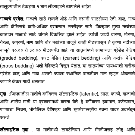
तालुक्यातील टेकड्या १ भाग लॅटराइटने व्यापलेले आहेत.
गाळाचे प्रदेश
:
गाळाचे साठे म्हणजे ओढे आणि नद्यांनी साठलेल्या रेती, वाळू, गा
आणि कॅलिसचे कमी-अधिक प्रमाणात स्तरीकृत साठे. जिल्ह्यात मुख्य नद्यांच्या
काठावर गाळाचे साठे चांगले विकसित झाले आहेत. त्यांची जाडी वारणा, मोरणा,
येरळा, अग्रणी, माण आणि बोर नद्यांच्या बाजूने काही मीटरपासून ते कृष्णा नदीच्या
बाजूने १०.०० ते ३०.०० मीटरपर्यंत आहे. या साठ्यांमध्ये सामान्यतः ग्रेडेड बेडिंग
(graded bedding), करंट बेडिंग (current bedding) आणि क्रॉस बेडिंग
(cross bedding) अशी वैशिष्ट्ये दिसून येतात. या साठ्यांच्या पायथ्याशी बारीक
ग्रेडेड वाळू आणि गाळ असतो ज्याला स्थानिक पातळीवर मान म्हणून ओळखले
जाणारे कंकर गाठी असतात.
मृदा
:
जिल्ह्यातील मातीचे वर्गीकरण लॅटराइटिक (lateritic), लाल, काळी, गाळाच
आणि क्षारीय माती या प्रकारामध्ये करता येते. हे वर्गीकरण हवामान, पर्जन्यमान,
पाण्याचा निचरा, भौगोलिक वैशिष्ट्य आणि भूगर्भशास्त्रीय रचना यावर अवलंबून
असते.
लॅटराइटिक
मृदा
: या मातीमध्ये टायटॅनियम आणि मॅंगनीजसह लोह आण