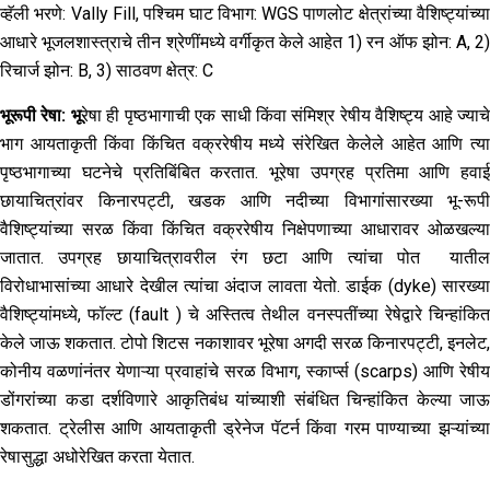
व्हॅली भरणे: Vally Fill, पश्चिम घाट विभाग: WGS पाणलोट क्षेत्रांच्या वैशिष्ट्यांच्या
आधारे भूजलशास्त्राचे तीन श्रेणींमध्ये वर्गीकृत केले आहेत 1) रन ऑफ झोन: A, 2)
रिचार्ज झोन: B, 3) साठवण क्षेत्र: C
भूरूपी रेषा
:
भू
रेषा ही पृष्ठभागाची एक साधी किंवा संमिश्र रेषीय वैशिष्ट्य आहे ज्याच
भाग आयताकृती किंवा किंचित वक्ररेषीय मध्ये संरेखित केलेले आहेत आणि त्या
पृष्ठभागाच्या घटनेचे प्रतिबिंबित करतात. भूरेषा उपग्रह प्रतिमा आणि हवाई
छायाचित्रांवर किनारपट्टी, खडक आणि नदीच्या विभागांसारख्या भू-रूपी
वैशिष्ट्यांच्या सरळ किंवा किंचित वक्ररेषीय निक्षेपणाच्या आधारावर ओळखल्या
जातात. उपग्रह छायाचित्रावरील रंग छटा आणि त्यांचा पोत यातील
विरोधाभासांच्या आधारे देखील त्यांचा अंदाज लावता येतो. डाईक (dyke) सारख्या
वैशिष्ट्यांमध्ये, फॉल्ट (fault ) चे अस्तित्व तेथील वनस्पतींच्या रेषेद्वारे चिन्हांकित
केले जाऊ शकतात. टोपो शिटस नकाशावर भूरेषा अगदी सरळ किनारपट्टी, इनलेट,
कोनीय वळणांनंतर येणाऱ्या प्रवाहांचे सरळ विभाग, स्कार्प्स (scarps) आणि रेषीय
डोंगरांच्या कडा दर्शविणारे आकृतिबंध यांच्याशी संबंधित चिन्हांकित केल्या जाऊ
शकतात. ट्रेलीस आणि आयताकृती ड्रेनेज पॅटर्न किंवा गरम पाण्याच्या झऱ्यांच्या
रेषासुद्धा अधोरेखित करता येतात.