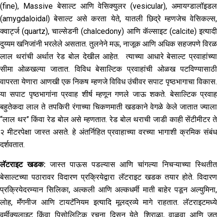
(fine), Massive बेसाल्ट आणि वेसिक्युलर (vesicular), अमायग्डालॉइडल
(amygdaloidal) बेसाल्ट असे करता येते, यातली छिद्रे म्हणजेच वेसिकल्स,
क्वार्ट्ज (quartz), चाल्सेडनी (chalcedony) आणि कॅल्साइट (calcite) इत्यादी
दुय्यम खनिजांनी भरलेले असतात. तुलनेने मऊ, नाजूक आणि अधिक सहजपणे विरळ
लाल थरांची अर्थात रेड बोल देखील आहेत. त्याच्या आधारे बेसाल्ट प्रवाहांच्या
सीमा ओळखल्या जातात. विविध बेसाल्टिक प्रवाहांची ओळख पटविण्यासाठी
वापरता येणारा आणखी एक निकष म्हणजे विविध उंचीवर सपाट पृष्ठभागाचा विकास.
या सपाट पृष्ठभागांना प्रवाह शीर्ष म्हणून गणले जाऊ शकते. बेसाल्टिक प्रवाह
बहुतेकदा लाल ते तपकिरी रंगाच्या चिकणमाती खडकाने वेगळे केले जातात ज्याला
“लाल थर” किंवा रेड बोल असे म्हणतात. रेड बोल थराची जाडी काही सेंटीमीटर ते
२ मीटरपेक्षा जास्त असते. हे अंतर्निहित प्रवाहाच्या वरच्या भागाशी क्रमिक संबंध
दर्शवतात.
लॅटराइट
खडक
:
जास्त पाऊस पडल्यास आणि चांगल्या निचऱ्याच्या स्थितीत
बेसाल्टच्या पठारावर विदारण प्रक्रियेद्वारा लॅटराइट खडक तयार होते. विदारण
प्रक्रियेदरम्यान सिलिका, अल्कली आणि अल्कधर्मी माती बाहेर पडून अल्युमिना,
लोह, मॅंगनीज आणि टायटॅनियम इत्यादि मूलद्रव्ये मागे राहतात. लॅटराइटमध्ये
वर्मीक्युलाइट किंवा पिसोलिटिक रचना दिसून येते. शिराळा, वाळवा आणि जत