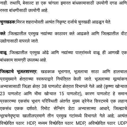
नाही. तथापि, बेसाल्ट हा एक चांगला इमारत बांधकामासाठी उपयोगी दगड आणि
रस्ता बांधणीसाठी उपयोगी आहे.
चुनखडक
:
मिरज शहराभोवती अत्यंत निकृष्ट दर्जाचे चुनखडी आढळून येते.
क्ले
:
जिल्ह्यातील प्रमुख नद्यांच्या काठावर क्ले आढळते आणि जिल्ह्यातील वी
उद्योगासाठी वापरले जाते.
वाळू
:
जिल्ह्यातील प्रमुख ओढे आणि नद्यांच्या पात्रांमध्ये वाळू ही आणखी ए
बांधकाम सामग्री उपलब्ध आहे.
जिल्ह्याचे
भूजलशास्त्र
:
खडकाळ भूभागात, भूजलाचा साठा आणि हालचा
प्रामुख्याने क्षेत्राच्या स्वरूपाद्वारे नियंत्रित केली जाते. भूजलाच्या मूल्यांकन
अभ्यासासाठी जिल्हा क्षेत्र 38 पाणलोट क्षेत्रात विभागले गेले आहे (कृष्णा खोऱ्यात
23 पाणलोट आणि भीमा खोऱ्यात 15 पाणलोट), कारण पाणलोट हे समान
प्रकारच्या एकसंघ भूभाग परिस्थिती अंतर्गत मुख्य ड्रेनेज सिस्टमचे एक लहान
एकसंध एकक दर्शवते. रिमोट सेन्सिंग डेटा अभ्यासाच्या आधारे, जिल्ह्याचे
भूरचनेदृष्ट्या खालीलप्रमाणे तीन प्रमुख गटांमध्ये विभागले गेले आहे; अत्यंत
विच्छेदित पठार: HDP, मध्यम विच्छेदित पठार: MDP, अविच्छेदित पठार: UDP