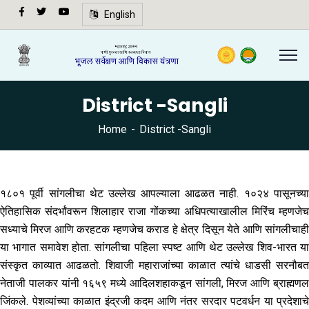
अ-
English
अ+
Speech
synthesis
not
District -Sangli
supported
in your
Home
District -Sangli
browser.
🔍
१८०१ पूर्वी सांगलीचा थेट उल्लेख आपल्याला आढळत नाही. १०२४ पासूनच्या
ऐतिहासिक संदर्भांवरून शिलाहार राजा गोंकच्या अधिपत्याखालील मिरिंच म्हणजेच
सध्याचे मिरज आणि करहटक म्हणजेच कराड हे क्षेत्र दिसून येते आणि सांगलीचाही
या भागात समावेश होता. सांगलीचा पहिला स्पष्ट आणि थेट उल्लेख शिव-भारत या
संस्कृत काव्यात आढळतो. शिवाजी महाराजांच्या काळात त्यांचे धाडसी सरनौबत
नेताजी पालकर यांनी १६५९ मध्ये आदिलशहाकडून सांगली, मिरज आणि ब्राह्मणल
जिंकले. पेशव्यांच्या काळात इंद्रजी कदम आणि नंतर सरदार पटवर्धन या प्रदेशाचे