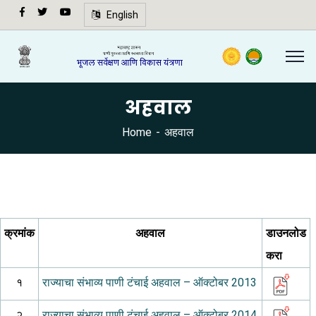
अ-
English
अ+
Speech
synthesis
not
अहवाल
supported
in your
Home
अहवाल
browser.
🔍
क्रमांक
अहवाल
डाउनलोड
करा
१
राज्याचा संभाव्य पाणी टंचाई अहवाल – ऑक्टोबर 2013
२
राज्याचा संभाव्य पाणी टंचाई अहवाल – ऑक्टोबर 2014